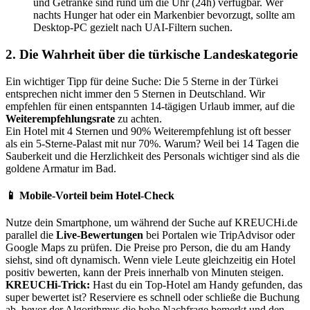
und Getränke sind rund um die Uhr (24h) verfügbar. Wer
nachts Hunger hat oder ein Markenbier bevorzugt, sollte am
Desktop-PC gezielt nach UAI-Filtern suchen.
2. Die Wahrheit über die türkische Landeskategorie
Ein wichtiger Tipp für deine Suche: Die 5 Sterne in der Türkei
entsprechen nicht immer den 5 Sternen in Deutschland. Wir
empfehlen für einen entspannten 14-tägigen Urlaub immer, auf die
Weiterempfehlungsrate
zu achten.
Ein Hotel mit 4 Sternen und 90% Weiterempfehlung ist oft besser
als ein 5-Sterne-Palast mit nur 70%. Warum? Weil bei 14 Tagen die
Sauberkeit und die Herzlichkeit des Personals wichtiger sind als die
goldene Armatur im Bad.
📱 Mobile-Vorteil beim Hotel-Check
Nutze dein Smartphone, um während der Suche auf KREUCHi.de
parallel die
Live-Bewertungen
bei Portalen wie TripAdvisor oder
Google Maps zu prüfen. Die Preise pro Person, die du am Handy
siehst, sind oft dynamisch. Wenn viele Leute gleichzeitig ein Hotel
positiv bewerten, kann der Preis innerhalb von Minuten steigen.
KREUCHi-Trick:
Hast du ein Top-Hotel am Handy gefunden, das
super bewertet ist? Reserviere es schnell oder schließe die Buchung
ab, bevor der Algorithmus die hohe Nachfrage bemerkt und den