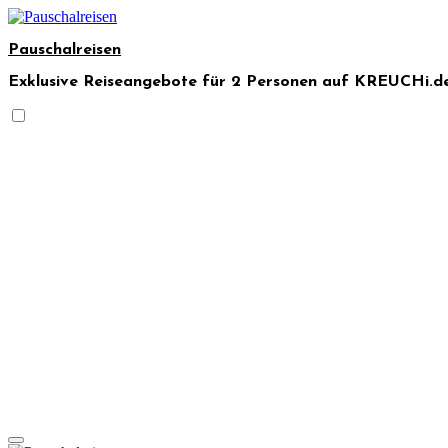
Skip
to
Pauschalreisen
content
Exklusive Reiseangebote für 2 Personen auf KREUCHi.de