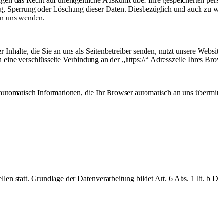
ngen das Recht auf unentgeltliche Auskunft über Ihre gespeicherten p
ng, Sperrung oder Löschung dieser Daten. Diesbezüglich und auch zu
an uns wenden.
 Inhalte, die Sie an uns als Seitenbetreiber senden, nutzt unsere Web
nen eine verschlüsselte Verbindung an der „https://“ Adresszeile Ihres 
automatisch Informationen, die Ihr Browser automatisch an uns übermitt
en statt. Grundlage der Datenverarbeitung bildet Art. 6 Abs. 1 lit. b