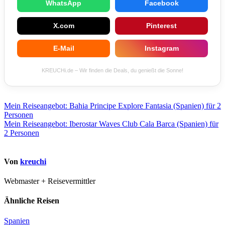
WhatsApp
Facebook
X.com
Pinterest
E-Mail
Instagram
KREUCHi.de – Wir finden die Deals, du genießt die Sonne!
Beitragsnavigation
Mein Reiseangebot: Bahia Principe Explore Fantasia (Spanien) für 2
Personen
Mein Reiseangebot: Iberostar Waves Club Cala Barca (Spanien) für
2 Personen
Von
kreuchi
Webmaster + Reisevermittler
Ähnliche Reisen
Spanien