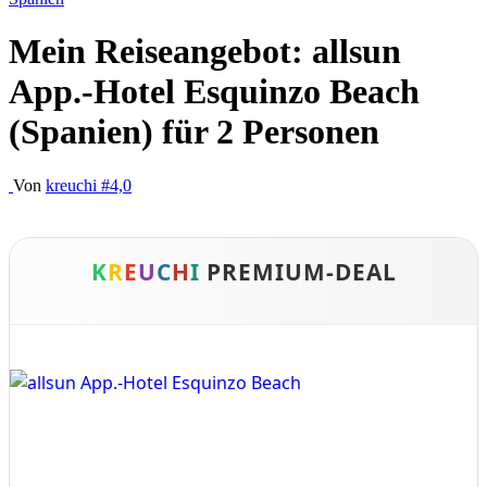
Mein Reiseangebot: allsun
App.-Hotel Esquinzo Beach
(Spanien) für 2 Personen
Von
kreuchi
#4,0
K
R
E
U
C
H
I
PREMIUM-DEAL