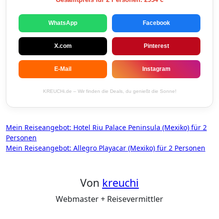
WhatsApp
Facebook
X.com
Pinterest
E-Mail
Instagram
KREUCHi.de – Wir finden die Deals, du genießt die Sonne!
Beitragsnavigation
Mein Reiseangebot: Hotel Riu Palace Peninsula (Mexiko) für 2
Personen
Mein Reiseangebot: Allegro Playacar (Mexiko) für 2 Personen
Von
kreuchi
Webmaster + Reisevermittler