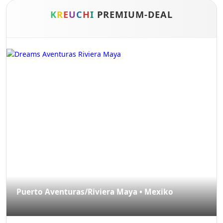
K
R
E
U
C
H
I
PREMIUM-DEAL
Puerto Aventuras/Riviera Maya • Mexiko