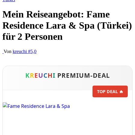
Mein Reiseangebot: Fame
Residence Lara & Spa (Türkei)
für 2 Personen
Von
kreuchi
#5,0
K
R
E
U
C
H
I
PREMIUM-DEAL
TOP DEAL 🔥