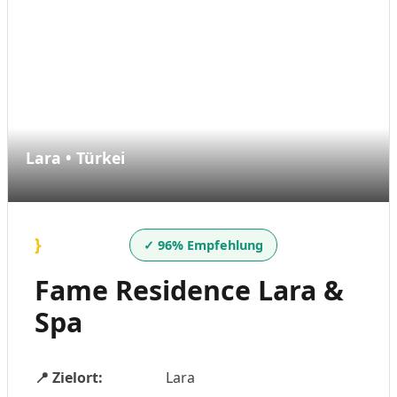
Lara • Türkei
}
✓ 96% Empfehlung
Fame Residence Lara &
Spa
📍 Zielort:
Lara