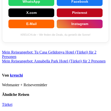
WhatsApp
Facebook
X.com
Pinterest
E-Mail
Instagram
KREUCHi.de – Wir finden die Deals, du genießt die Sonne!
Beitragsnavigation
Mein Reiseangebot: Tu Casa Gelidonya Hotel (Türkei) für 2
Personen
Mein Reiseangebot: Annabella Park Hotel (Türkei) für 2 Personen
Von
kreuchi
Webmaster + Reisevermittler
Ähnliche Reisen
Türkei