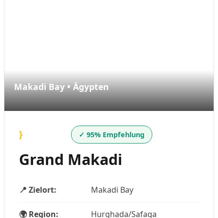
Makadi Bay • Ägypten
}
✓ 95% Empfehlung
Grand Makadi
📍 Zielort:
Makadi Bay
🌍 Region:
Hurghada/Safaga