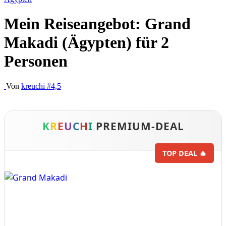
Mein Reiseangebot: Grand
Makadi (Ägypten) für 2
Personen
Von
kreuchi
#4,5
K
R
E
U
C
H
I
PREMIUM-DEAL
TOP DEAL 🔥