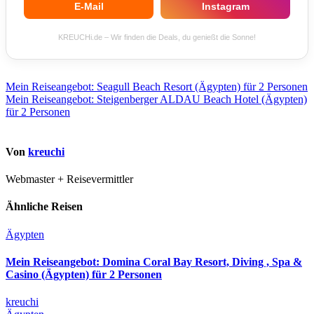
E-Mail
Instagram
KREUCHi.de – Wir finden die Deals, du genießt die Sonne!
Beitragsnavigation
Mein Reiseangebot: Seagull Beach Resort (Ägypten) für 2 Personen
Mein Reiseangebot: Steigenberger ALDAU Beach Hotel (Ägypten)
für 2 Personen
Von
kreuchi
Webmaster + Reisevermittler
Ähnliche Reisen
Ägypten
Mein Reiseangebot: Domina Coral Bay Resort, Diving , Spa &
Casino (Ägypten) für 2 Personen
kreuchi