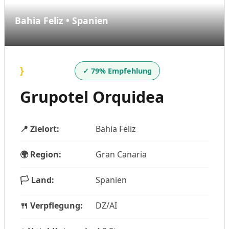
Bahia Feliz • Spanien
}
✓ 79% Empfehlung
Grupotel Orquidea
📍 Zielort:
Bahia Feliz
🌍 Region:
Gran Canaria
🏳️ Land:
Spanien
🍴 Verpflegung:
DZ/AI