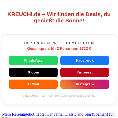
KREUCHi.de – Wir finden die Deals, du
genießt die Sonne!
DIESEN DEAL WEITEREMPFEHLEN
Gesamtpreis für 2 Personen: 1712 €
WhatsApp
Facebook
X.com
Pinterest
E-Mail
Instagram
KREUCHi.de – Wir finden die Deals, du genießt die Sonne!
Beitragsnavigation
Mein Reiseangebot: Hotel Canyamel Classic and Spa (Spanien) für