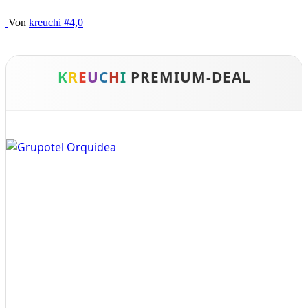
Von
kreuchi
#4,0
K
R
E
U
C
H
I
PREMIUM-DEAL