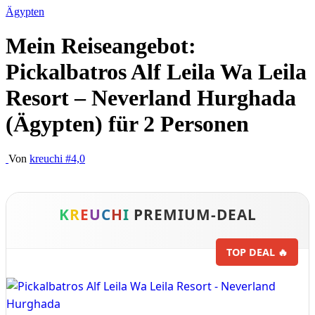
Ägypten
Mein Reiseangebot:
Pickalbatros Alf Leila Wa Leila
Resort – Neverland Hurghada
(Ägypten) für 2 Personen
Von
kreuchi
#4,0
K
R
E
U
C
H
I
PREMIUM-DEAL
TOP DEAL 🔥