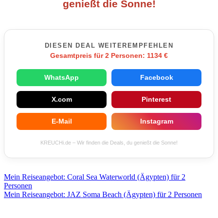
genießt die Sonne!
DIESEN DEAL WEITEREMPFEHLEN
Gesamtpreis für 2 Personen: 1134 €
WhatsApp
Facebook
X.com
Pinterest
E-Mail
Instagram
KREUCHi.de – Wir finden die Deals, du genießt die Sonne!
Beitragsnavigation
Mein Reiseangebot: Coral Sea Waterworld (Ägypten) für 2
Personen
Mein Reiseangebot: JAZ Soma Beach (Ägypten) für 2 Personen