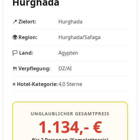
Hurghada
📍 Zielort:
Hurghada
🌍 Region:
Hurghada/Safaga
🏳️ Land:
Ägypten
🍴 Verpflegung:
DZ/AI
⭐ Hotel-Kategorie:
4,0 Sterne
UNGLAUBLICHER GESAMTPREIS
1.134,- €
für 2 Personen (Komplettpreis)