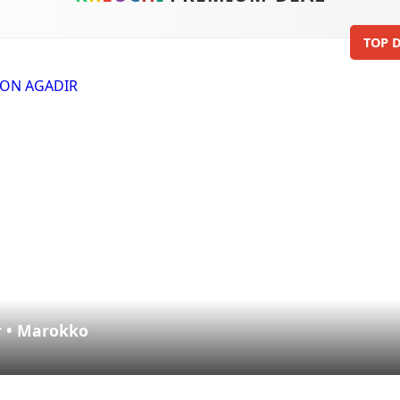
TOP D
r • Marokko