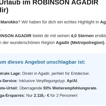
 Urlaub im ROBINSON AGADIR
ir)
r
Marokko
? Wir haben für dich ein echtes Highlight in
Ag
.
INSON AGADIR
bietet dir mit seinen
4,0 Sternen
erstkl
in der wunderschönen Region
Agadir (Metropolregion)
.
m dieses Angebot unschlagbar ist:
trale Lage:
Direkt in Agadir, perfekt für Entdecker.
-Service:
Inklusive Verpflegungstyp:
Ap/AI
.
te-Urteil:
Überragende
93% Weiterempfehlungsrate
.
ga-Ersparnis:
Nur
2.116,- €
für 2 Personen!