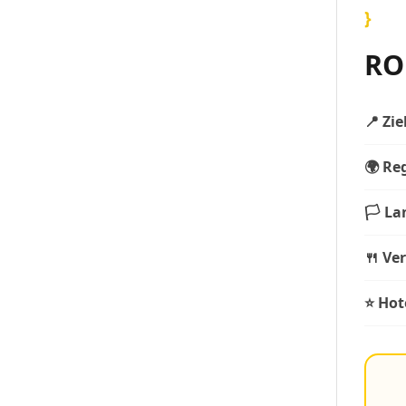
}
RO
📍 Zie
🌍 Re
🏳️ La
🍴 Ve
⭐ Hot