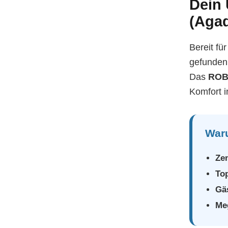
Dein
(Agad
Bereit fü
gefunden
Das
ROB
Komfort 
Waru
Zen
Top
Gäs
Me