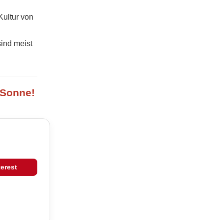
Kultur von
sind meist
 Sonne!
terest