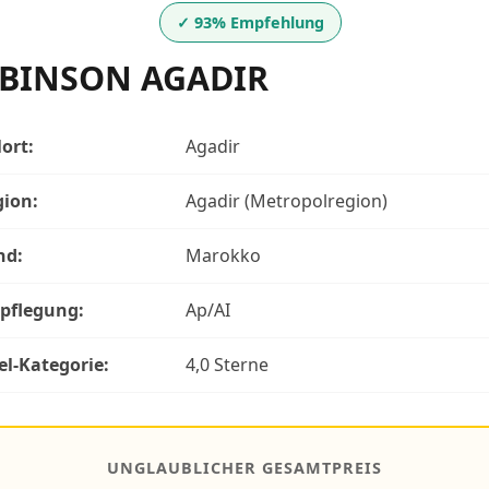
✓ 93% Empfehlung
BINSON AGADIR
lort:
Agadir
gion:
Agadir (Metropolregion)
nd:
Marokko
rpflegung:
Ap/AI
el-Kategorie:
4,0 Sterne
UNGLAUBLICHER GESAMTPREIS