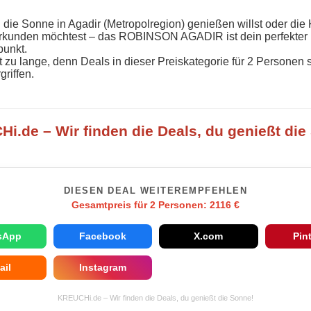
 die Sonne in Agadir (Metropolregion) genießen willst oder die 
rkunden möchtest – das ROBINSON AGADIR ist dein perfekter
unkt.
t zu lange, denn Deals in dieser Preiskategorie für 2 Personen 
griffen.
i.de – Wir finden die Deals, du genießt die
DIESEN DEAL WEITEREMPFEHLEN
Gesamtpreis für 2 Personen: 2116 €
sApp
Facebook
X.com
Pin
ail
Instagram
KREUCHi.de – Wir finden die Deals, du genießt die Sonne!