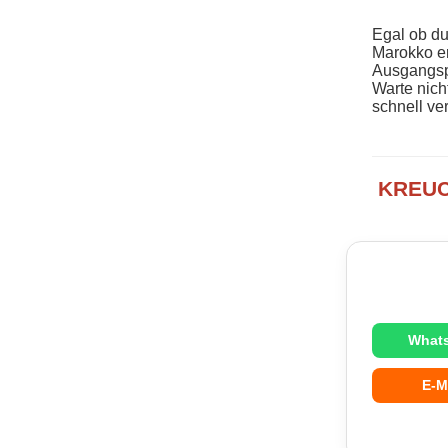
Egal ob du
Marokko e
Ausgangsp
Warte nich
schnell ver
KREUCH
What
E-M