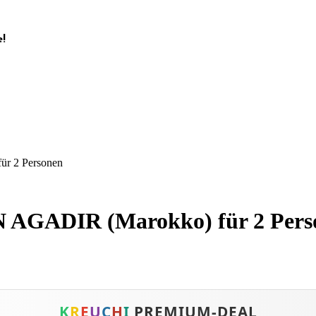
!
r 2 Personen
 AGADIR (Marokko) für 2 Pers
K
R
E
U
C
H
I
PREMIUM-DEAL