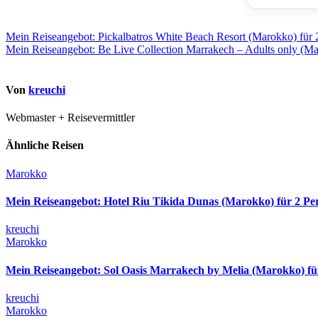
Beitragsnavigation
Mein Reiseangebot: Pickalbatros White Beach Resort (Marokko) für 
Mein Reiseangebot: Be Live Collection Marrakech – Adults only (Ma
Von
kreuchi
Webmaster + Reisevermittler
Ähnliche Reisen
Marokko
Mein Reiseangebot: Hotel Riu Tikida Dunas (Marokko) für 2 Pe
kreuchi
Marokko
Mein Reiseangebot: Sol Oasis Marrakech by Melia (Marokko) fü
kreuchi
Marokko