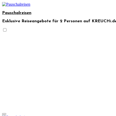
Skip
to
Pauschalreisen
content
Exklusive Reiseangebote für 2 Personen auf KREUCHi.de