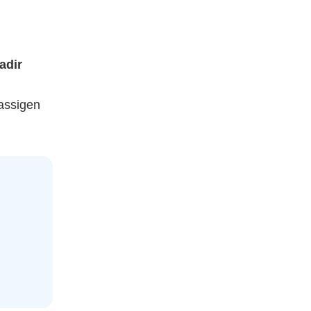
adir
assigen