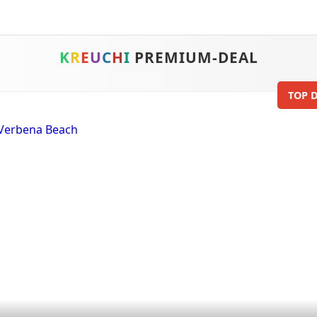
K
R
E
U
C
H
I
PREMIUM-DEAL
TOP D