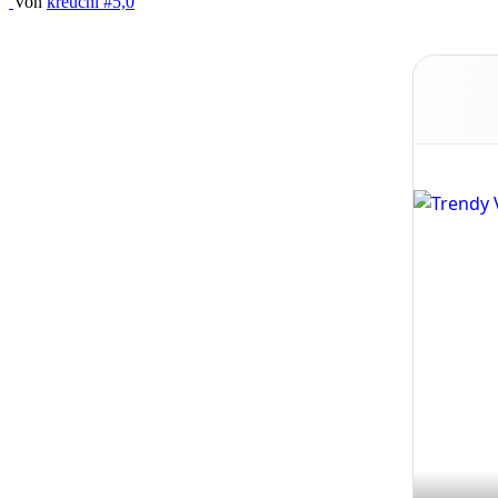
Von
kreuchi
#5,0