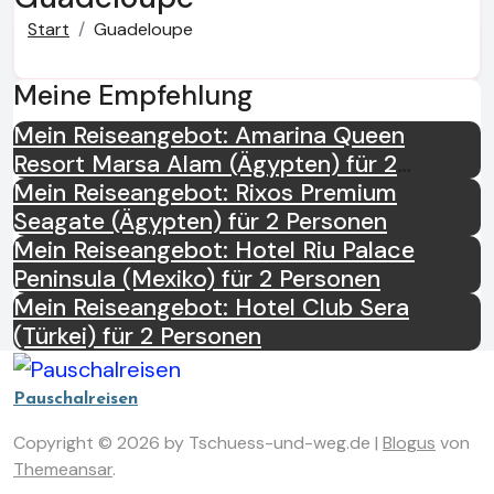
Start
Guadeloupe
Meine Empfehlung
Mein Reiseangebot: Amarina Queen
Resort Marsa Alam (Ägypten) für 2
Personen
Mein Reiseangebot: Rixos Premium
Seagate (Ägypten) für 2 Personen
Mein Reiseangebot: Hotel Riu Palace
Peninsula (Mexiko) für 2 Personen
Mein Reiseangebot: Hotel Club Sera
(Türkei) für 2 Personen
Pauschalreisen
Copyright © 2026 by Tschuess-und-weg.de
|
Blogus
von
Themeansar
.