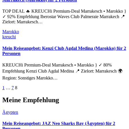
TOP DEAL 🔥 KREUCHi Premium-Deal Marrakesch • Marokko }
✓ 92% Empfehlung Iberostar Waves Club Palmeraie Marrakech 📍
Zielort: Marrakesch…
Marokko
kreuchi
Mein Reiseangebot: Kenzi Club Agdal Medina (Marokko) für 2
Personen
KREUCHi Premium-Deal Marrakesch • Marokko } ✓ 80%
Empfehlung Kenzi Club Agdal Medina 📍 Zielort: Marrakesch 🌍
Region: Sonstiges Marokko…
Seitennummerierung
1
…
7
8
der
Meine Empfehlung
Beiträge
Ägypten
Mein Reiseangebot: JAZ Neo Sharks Bay (Ägypten) für 2
Personen