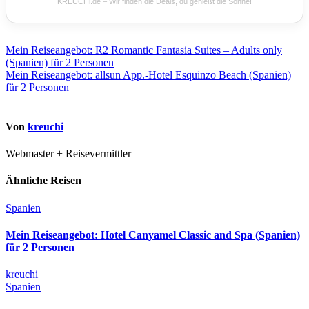
KREUCHi.de – Wir finden die Deals, du genießt die Sonne!
Beitragsnavigation
Mein Reiseangebot: R2 Romantic Fantasia Suites – Adults only
(Spanien) für 2 Personen
Mein Reiseangebot: allsun App.-Hotel Esquinzo Beach (Spanien)
für 2 Personen
Von
kreuchi
Webmaster + Reisevermittler
Ähnliche Reisen
Spanien
Mein Reiseangebot: Hotel Canyamel Classic and Spa (Spanien)
für 2 Personen
kreuchi
Spanien