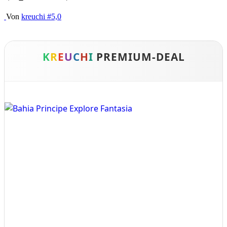
Von
kreuchi
#5,0
K
R
E
U
C
H
I
PREMIUM-DEAL