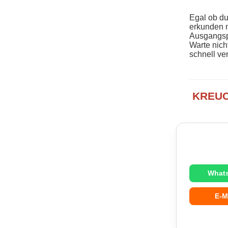
Egal ob du
erkunden 
Ausgangsp
Warte nich
schnell ver
KREUCH
What
E-M