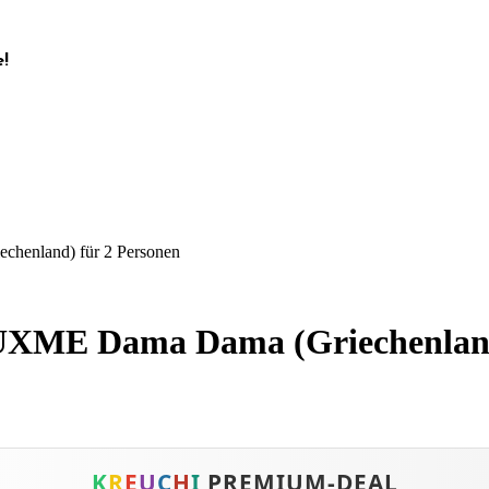
!
henland) für 2 Personen
LUXME Dama Dama (Griechenland
K
R
E
U
C
H
I
PREMIUM-DEAL