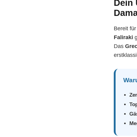
Dein
Dama 
Bereit fü
Faliraki
g
Das
Gre
erstklas
Waru
Zen
Top
Gäs
Me