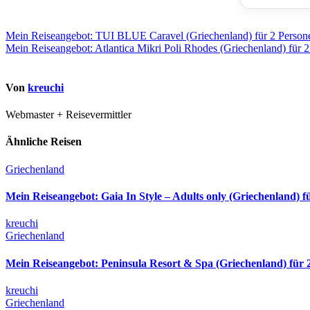
Beitragsnavigation
Mein Reiseangebot: TUI BLUE Caravel (Griechenland) für 2 Person
Mein Reiseangebot: Atlantica Mikri Poli Rhodes (Griechenland) für 
Von
kreuchi
Webmaster + Reisevermittler
Ähnliche Reisen
Griechenland
Mein Reiseangebot: Gaia In Style – Adults only (Griechenland) f
kreuchi
Griechenland
Mein Reiseangebot: Peninsula Resort & Spa (Griechenland) für 
kreuchi
Griechenland