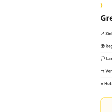
}
Gr
📍 Zie
🌍 Re
🏳️ La
🍴 Ve
⭐ Hot