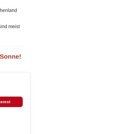
chenland
sind meist
 Sonne!
terest