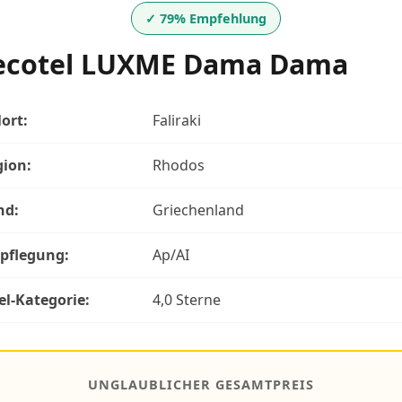
✓ 79% Empfehlung
ecotel LUXME Dama Dama
lort:
Faliraki
gion:
Rhodos
nd:
Griechenland
rpflegung:
Ap/AI
el-Kategorie:
4,0 Sterne
UNGLAUBLICHER GESAMTPREIS