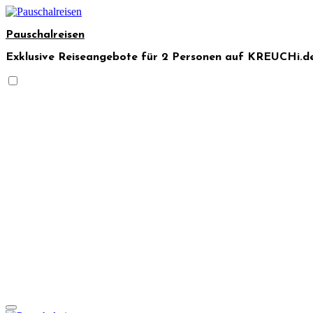
Skip
to
Pauschalreisen
content
Exklusive Reiseangebote für 2 Personen auf KREUCHi.de