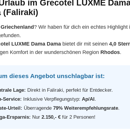
 Urlaub im Grecotel LUXME Dam
(Faliraki)
r
Griechenland
? Wir haben für dich ein echtes Highlight 
efunden.
cotel LUXME Dama Dama
bietet dir mit seinen
4,0 Ster
sigen Komfort in der wunderschönen Region
Rhodos
.
m dieses Angebot unschlagbar ist:
trale Lage:
Direkt in Faliraki, perfekt für Entdecker.
-Service:
Inklusive Verpflegungstyp:
Ap/AI
.
te-Urteil:
Überragende
79% Weiterempfehlungsrate
.
ga-Ersparnis:
Nur
2.150,- €
für 2 Personen!