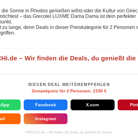
 die Sonne in Rhodos genießen willst oder die Kultur von Grie
möchtest – das Grecotel LUXME Dama Dama ist dein perfekter
unkt.
t zu lange, denn Deals in dieser Preiskategorie für 2 Personen 
griffen.
i.de – Wir finden die Deals, du genießt die
DIESEN DEAL WEITEREMPFEHLEN
Gesamtpreis für 2 Personen: 2150 €
sApp
Facebook
X.com
Pin
ail
Instagram
KREUCHi.de – Wir finden die Deals, du genießt die Sonne!