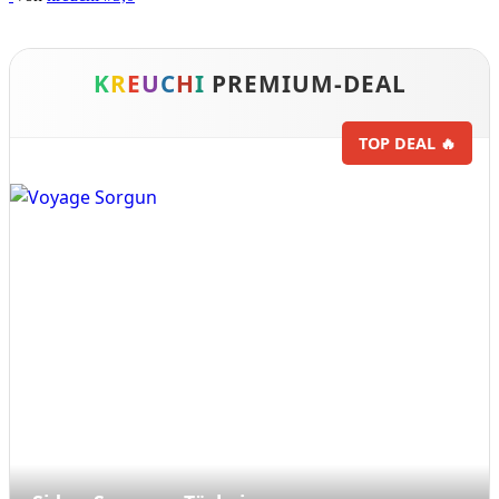
K
R
E
U
C
H
I
PREMIUM-DEAL
TOP DEAL 🔥