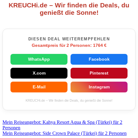
KREUCHi.de – Wir finden die Deals, du
genießt die Sonne!
DIESEN DEAL WEITEREMPFEHLEN
Gesamtpreis für 2 Personen: 1764 €
WhatsApp
Facebook
X.com
Pinterest
E-Mail
Instagram
KREUCHi.de – Wir finden die Deals, du genießt die Sonne!
Beitragsnavigation
Mein Reiseangebot: Kahya Resort Aqua & Spa (Türkei) für 2
Personen
Mein Reiseangebot: Side Crown Palace (Türkei) für 2 Personen