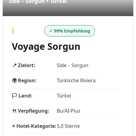
Side – Sorgun • Türkei
}
✓ 99% Empfehlung
Voyage Sorgun
📍 Zielort:
Side – Sorgun
🌍 Region:
Türkische Riviera
🏳️ Land:
Türkei
🍴 Verpflegung:
Bu/AI-Plus
⭐ Hotel-Kategorie:
5,0 Sterne