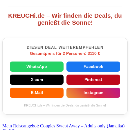
KREUCHi.de – Wir finden die Deals, du
genießt die Sonne!
DIESEN DEAL WEITEREMPFEHLEN
Gesamtpreis für 2 Personen: 3110 €
WhatsApp
Facebook
X.com
Pinterest
E-Mail
Instagram
KREUCHi.de – Wir finden die Deals, du genießt die Sonne!
Beitragsnavigation
Mein Reiseangebot: Couples Swept Away – Adults only (Jamaika)