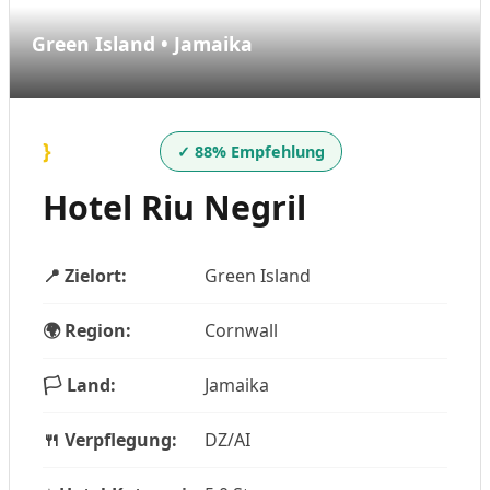
Green Island • Jamaika
}
✓ 88% Empfehlung
Hotel Riu Negril
📍 Zielort:
Green Island
🌍 Region:
Cornwall
🏳️ Land:
Jamaika
🍴 Verpflegung:
DZ/AI