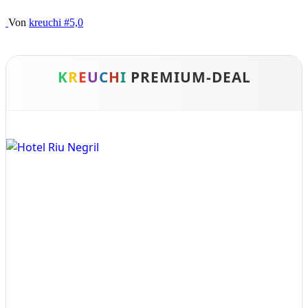
Von
kreuchi
#5,0
K
R
E
U
C
H
I
PREMIUM-DEAL