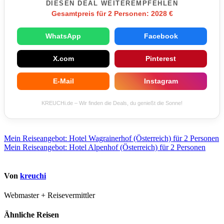
DIESEN DEAL WEITEREMPFEHLEN
Gesamtpreis für 2 Personen: 2028 €
WhatsApp
Facebook
X.com
Pinterest
E-Mail
Instagram
KREUCHi.de – Wir finden die Deals, du genießt die Sonne!
Beitragsnavigation
Mein Reiseangebot: Hotel Wagrainerhof (Österreich) für 2 Personen
Mein Reiseangebot: Hotel Alpenhof (Österreich) für 2 Personen
Von
kreuchi
Webmaster + Reisevermittler
Ähnliche Reisen