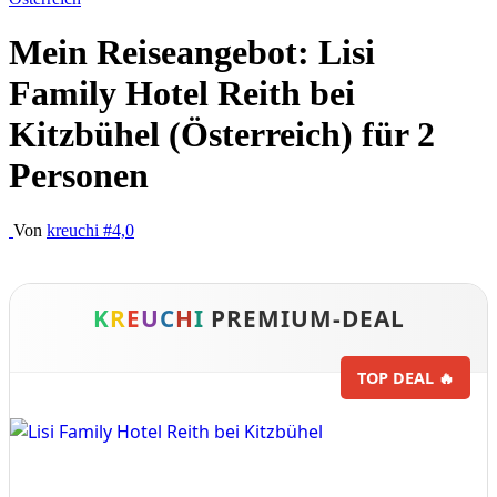
Mein Reiseangebot: Lisi
Family Hotel Reith bei
Kitzbühel (Österreich) für 2
Personen
Von
kreuchi
#4,0
K
R
E
U
C
H
I
PREMIUM-DEAL
TOP DEAL 🔥