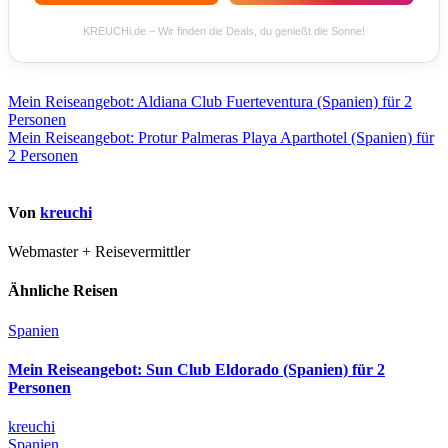
KREUCHi.de – Wir finden die Deals, du genießt die Sonne!
Beitragsnavigation
Mein Reiseangebot: Aldiana Club Fuerteventura (Spanien) für 2
Personen
Mein Reiseangebot: Protur Palmeras Playa Aparthotel (Spanien) für
2 Personen
Von
kreuchi
Webmaster + Reisevermittler
Ähnliche Reisen
Spanien
Mein Reiseangebot: Sun Club Eldorado (Spanien) für 2
Personen
kreuchi
Spanien