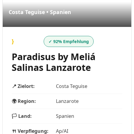
Costa Teguise • Spanien
}
✓ 92% Empfehlung
Paradisus by Meliá
Salinas Lanzarote
📍 Zielort:
Costa Teguise
🌍 Region:
Lanzarote
🏳️ Land:
Spanien
🍴 Verpflegung:
Ap/AI