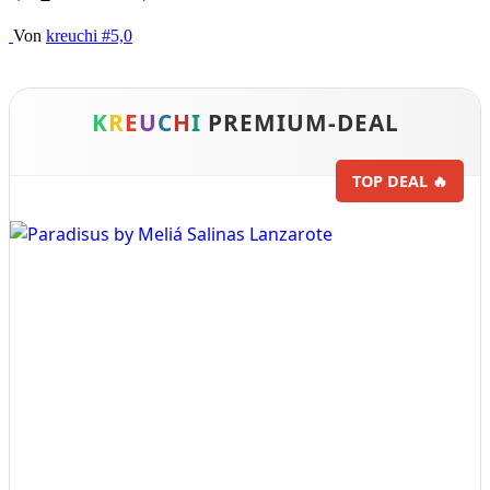
Von
kreuchi
#5,0
K
R
E
U
C
H
I
PREMIUM-DEAL
TOP DEAL 🔥