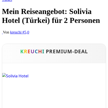
Mein Reiseangebot: Solivia
Hotel (Türkei) für 2 Personen
Von
kreuchi
#5,0
K
R
E
U
C
H
I
PREMIUM-DEAL