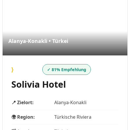
Alanya-Konakli • Türkei
}
✓ 81% Empfehlung
Solivia Hotel
📍 Zielort:
Alanya-Konakli
🌍 Region:
Türkische Riviera