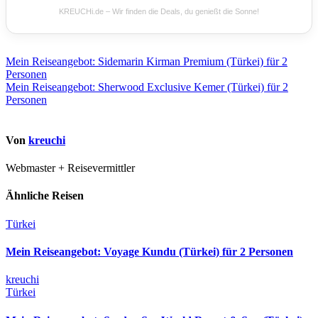
KREUCHi.de – Wir finden die Deals, du genießt die Sonne!
Beitragsnavigation
Mein Reiseangebot: Sidemarin Kirman Premium (Türkei) für 2
Personen
Mein Reiseangebot: Sherwood Exclusive Kemer (Türkei) für 2
Personen
Von
kreuchi
Webmaster + Reisevermittler
Ähnliche Reisen
Türkei
Mein Reiseangebot: Voyage Kundu (Türkei) für 2 Personen
kreuchi
Türkei