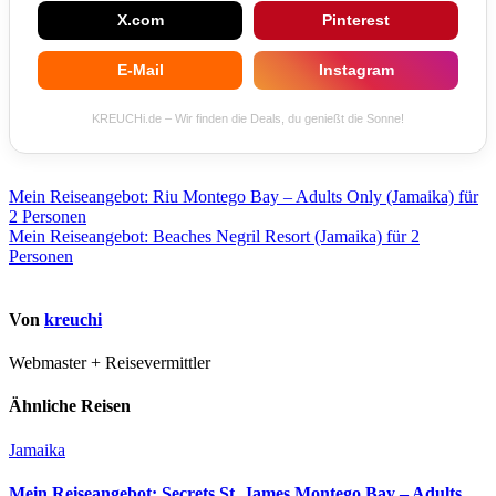
X.com
Pinterest
E-Mail
Instagram
KREUCHi.de – Wir finden die Deals, du genießt die Sonne!
Beitragsnavigation
Mein Reiseangebot: Riu Montego Bay – Adults Only (Jamaika) für
2 Personen
Mein Reiseangebot: Beaches Negril Resort (Jamaika) für 2
Personen
Von
kreuchi
Webmaster + Reisevermittler
Ähnliche Reisen
Jamaika
Mein Reiseangebot: Secrets St. James Montego Bay – Adults