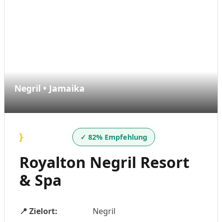
Negril • Jamaika
}
✓ 82% Empfehlung
Royalton Negril Resort
& Spa
📍 Zielort:
Negril