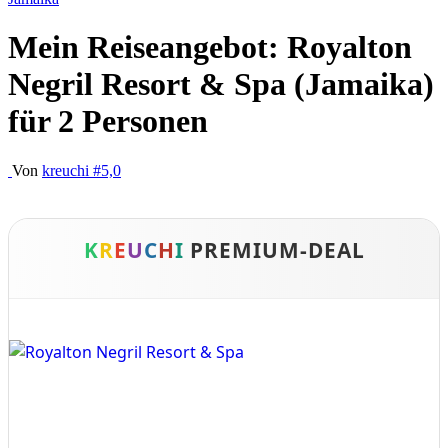
Mein Reiseangebot: Royalton
Negril Resort & Spa (Jamaika)
für 2 Personen
Von
kreuchi
#5,0
K
R
E
U
C
H
I
PREMIUM-DEAL